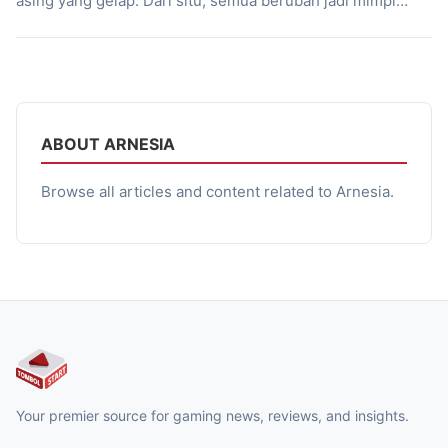
asing yang gelap. Dari situ, semua berubah jadi mimpi
buruk. Project UNSEEK buatan Arsanesia membawa kamu
langsung ke situasi itu bukan di film, tapi di dunia game
yang mencekam. Game lokal Indonesia ini langsung bikin
kamu tenggelam dalam suasana […]
ABOUT ARNESIA
Browse all articles and content related to Arnesia.
Your premier source for gaming news, reviews, and insights.