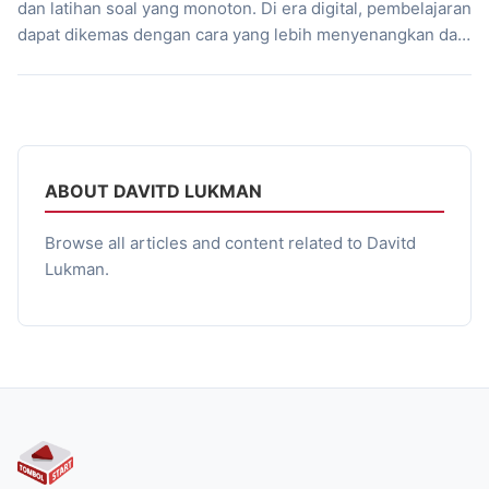
dan latihan soal yang monoton. Di era digital, pembelajaran
dapat dikemas dengan cara yang lebih menyenangkan dan
interaktif. Four Genesis hadir sebagai game edukasi yang
menggabungkan unsur petualangan, cerita, dan tantangan
kata untuk membantu pemain memahami kosakata Bahasa
Inggris secara kontekstual. Dikembangkan sebagai bagian
dari kolaborasi […]
ABOUT DAVITD LUKMAN
Browse all articles and content related to Davitd
Lukman.