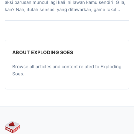
aksi barusan muncul lagi kali ini lawan kamu sendiri. Gila,
kan? Nah, itulah sensasi yang ditawarkan, game lokal
Indonesia garapan Exploding Soes yang siap meluncur di
Q1 2026. Konsep dasarnya terdengar simpel: bunuh
monster, lewati dungeon, dan bertahan hidup. Tapi, ketika
semua gerakanmu di masa lalu balik […]
ABOUT EXPLODING SOES
Browse all articles and content related to Exploding
Soes.