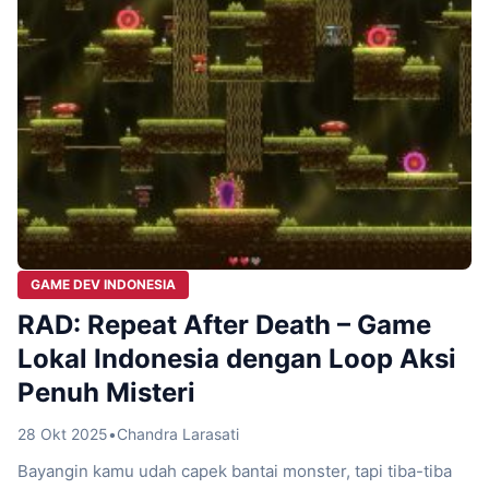
GAME DEV INDONESIA
RAD: Repeat After Death – Game
Lokal Indonesia dengan Loop Aksi
Penuh Misteri
28 Okt 2025
•
Chandra Larasati
Bayangin kamu udah capek bantai monster, tapi tiba-tiba