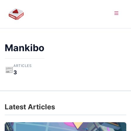
Mankibo
ARTICLES
📰
3
Latest Articles