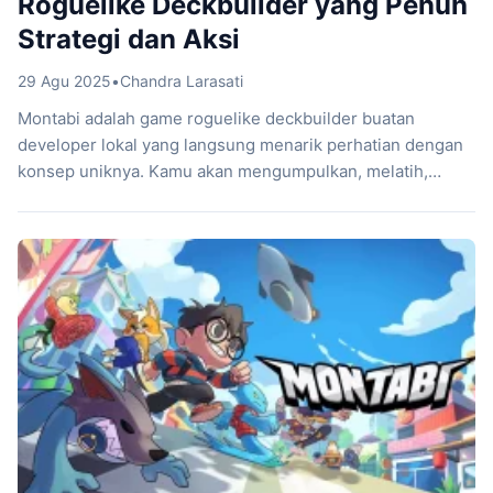
Roguelike Deckbuilder yang Penuh
Strategi dan Aksi
29 Agu 2025
•
Chandra Larasati
Montabi adalah game roguelike deckbuilder buatan
developer lokal yang langsung menarik perhatian dengan
konsep uniknya. Kamu akan mengumpulkan, melatih,
sekaligus menyusun tim Montabi makhluk imut dengan
kekuatan berbeda untuk menghadapi pertarungan turn-
based dalam grid 3×3. Dengan strategi matang, tujuan
utamamu adalah menyelamatkan kota dari ancaman yang
terus mengintai. Perpaduan sistem koleksi makhluk dan
taktik pertempuran […]