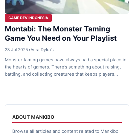
GAME DEV INDONESIA
Montabi: The Monster Taming
Game You Need on Your Playlist
23 Jul 2025
•
Aura Dyka’s
Monster taming games have always had a special place in
the hearts of gamers. There’s something about raising,
battling, and collecting creatures that keeps players
coming back. Titles like Pokémon and Monster Rancher
paved the way. Now, Montabi is shaking things up with
fresh ideas and delightful monsters. If you love the thrill of
discovery […]
ABOUT MANKIBO
Browse all articles and content related to Mankibo.