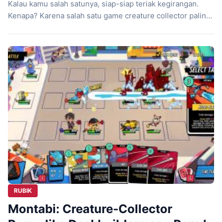
Kalau kamu salah satunya, siap-siap teriak kegirangan.
Kenapa? Karena salah satu game creature collector paling
menjanjikan dari Indonesia, Montabi, baru saja merilis
demo terbarunya! Montabi, yang dikembangkan oleh
studio keren bernama Mankibo Games, memang selalu
bikin penasaran. Game ini sukses mengawinkan genre
yang lagi hits: […]
RUBIK
Montabi: Creature-Collector