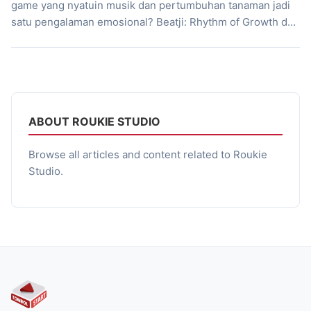
game yang nyatuin musik dan pertumbuhan tanaman jadi
satu pengalaman emosional? Beatji: Rhythm of Growth dari
Roukie Studio punya semua itu. Game lokal Indonesia ini
nggak cuma kasih visual yang indah dan musik yang adem
di telinga, tapi juga membawa pesan mendalam tentang
pertumbuhan, waktu, dan hubungan […]
ABOUT ROUKIE STUDIO
Browse all articles and content related to Roukie
Studio.