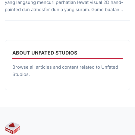
yang langsung mencuri perhatian lewat visual 2D hand-
painted dan atmosfer dunia yang suram. Game buatan
UNFATED STUDIOS ini membawa nuansa Sekiro-like
dengan sistem parry-focused combat yang intens dan
penuh tekanan. Sejak awal permainan, Game ini langsung
mengajak kamu masuk ke dunia Yrdra yang hancur akibat
kekacauan para […]
ABOUT UNFATED STUDIOS
Browse all articles and content related to Unfated
Studios.