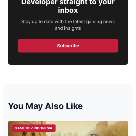
Developer straight to your
inbox
Stay up to date with the latest gaming news
and insights
Subscribe
You May Also Like
GAME DEV INDONESIA