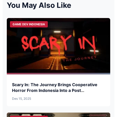
You May Also Like
GAME DEV INDONESIA
Scary In: The Journey Brings Cooperative
Horror From Indonesia Into a Post
Apocalyptic Underground World
Des 15, 2025