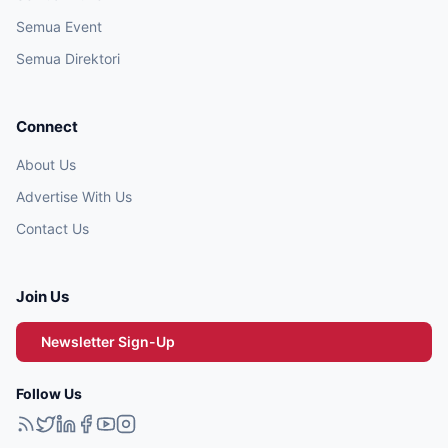
Semua Event
Semua Direktori
Connect
About Us
Advertise With Us
Contact Us
Join Us
Newsletter Sign-Up
Follow Us