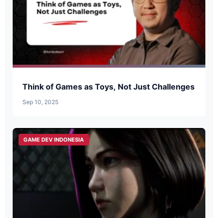
Think of Games as Toys, Not Just Challenges
Sep 10, 2025
GAME DEV INDONESIA