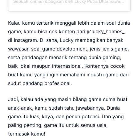
Sebuah kiriman dibagikan oleh Lucky Putra Dharmawan – ラッキー (@lucky_holmes_)
Kalau kamu tertarik menggali lebih dalam soal dunia
game, kamu bisa cek konten dari @lucky_holmes_
di Instagram. Di sana, Lucky membagikan banyak
wawasan soal game development, jenis-jenis game,
serta pandangan menarik tentang dunia gaming,
baik lokal maupun internasional. Kontennya cocok
buat kamu yang ingin memahami industri game dari
sudut pandang profesional.
Jadi, kalau ada yang masih bilang game cuma buat
anak-anak, kamu sudah tahu jawabannya. Dunia
game itu luas, kaya, dan penuh potensi. Dan yang
paling penting, game itu untuk semua usia,
termasuk kamu!