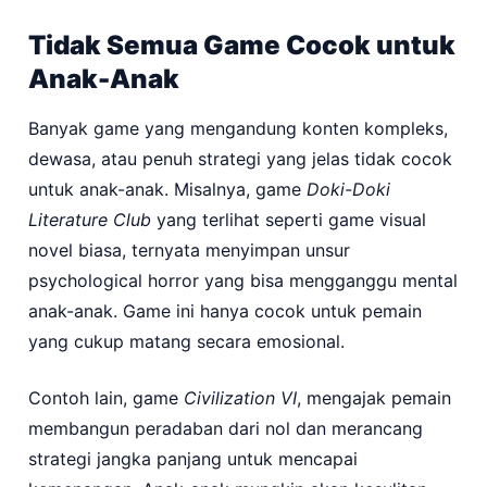
Tidak Semua Game Cocok untuk
Anak-Anak
Banyak game yang mengandung konten kompleks,
dewasa, atau penuh strategi yang jelas tidak cocok
untuk anak-anak. Misalnya, game
Doki-Doki
Literature Club
yang terlihat seperti game visual
novel biasa, ternyata menyimpan unsur
psychological horror yang bisa mengganggu mental
anak-anak. Game ini hanya cocok untuk pemain
yang cukup matang secara emosional.
Contoh lain, game
Civilization VI
, mengajak pemain
membangun peradaban dari nol dan merancang
strategi jangka panjang untuk mencapai