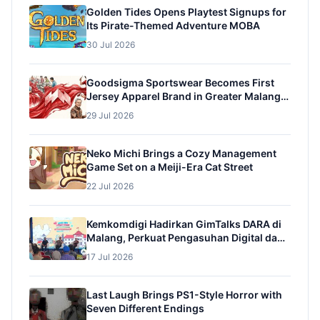
Golden Tides Opens Playtest Signups for
Its Pirate-Themed Adventure MOBA
30 Jul 2026
Goodsigma Sportswear Becomes First
Jersey Apparel Brand in Greater Malang
to Receive Halal Certification from BPJPH
29 Jul 2026
Neko Michi Brings a Cozy Management
Game Set on a Meiji-Era Cat Street
22 Jul 2026
Kemkomdigi Hadirkan GimTalks DARA di
Malang, Perkuat Pengasuhan Digital dan
Pencegahan Adiksi Gim pada Anak
17 Jul 2026
Last Laugh Brings PS1-Style Horror with
Seven Different Endings