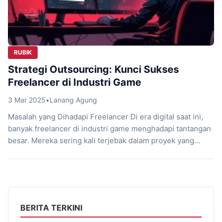
RUBIK
Strategi Outsourcing: Kunci Sukses
Freelancer di Industri Game
3 Mar 2025
•
Lanang Agung
Masalah yang Dihadapi Freelancer Di era digital saat ini,
banyak freelancer di industri game menghadapi tantangan
besar. Mereka sering kali terjebak dalam proyek yang
memakan waktu dan sumber daya, sementara harus
bersaing dengan banyak pesaing di pasar yang semakin
ketat. Selain itu, biaya operasional yang tinggi dapat
menghambat pertumbuhan mereka. Banyak freelancer
merasa kesulitan untuk […]
BERITA TERKINI