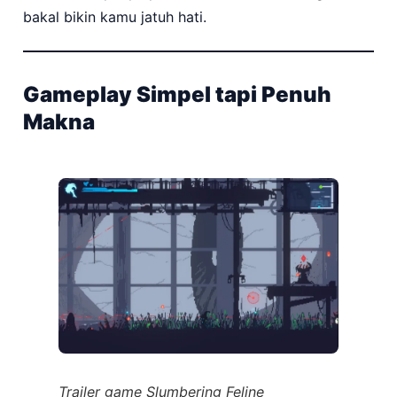
bakal bikin kamu jatuh hati.
Gameplay Simpel tapi Penuh
Makna
Trailer game Slumbering Feline