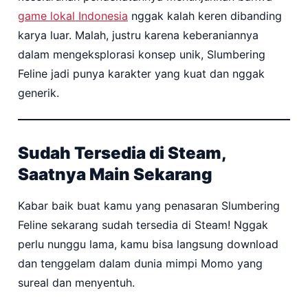
game lokal Indonesia
nggak kalah keren dibanding
karya luar. Malah, justru karena keberaniannya
dalam mengeksplorasi konsep unik, Slumbering
Feline jadi punya karakter yang kuat dan nggak
generik.
Sudah Tersedia di Steam,
Saatnya Main Sekarang
Kabar baik buat kamu yang penasaran Slumbering
Feline sekarang sudah tersedia di Steam! Nggak
perlu nunggu lama, kamu bisa langsung download
dan tenggelam dalam dunia mimpi Momo yang
sureal dan menyentuh.