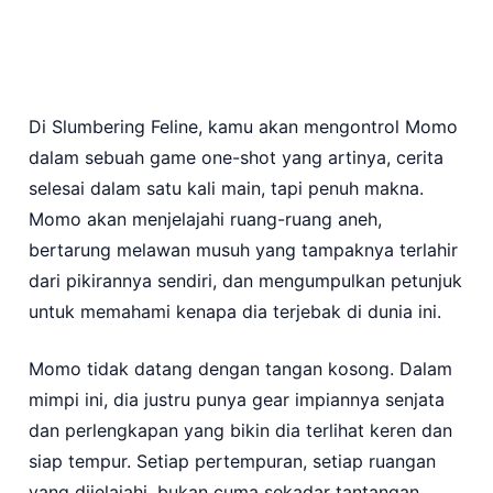
https://youtu.be/lbqekO9Dbrk?
Di Slumbering Feline, kamu akan mengontrol Momo
si=pr5z97nL1ujnCQ5i
dalam sebuah game one-shot yang artinya, cerita
selesai dalam satu kali main, tapi penuh makna.
Momo akan menjelajahi ruang-ruang aneh,
bertarung melawan musuh yang tampaknya terlahir
dari pikirannya sendiri, dan mengumpulkan petunjuk
untuk memahami kenapa dia terjebak di dunia ini.
Momo tidak datang dengan tangan kosong. Dalam
mimpi ini, dia justru punya gear impiannya senjata
dan perlengkapan yang bikin dia terlihat keren dan
siap tempur. Setiap pertempuran, setiap ruangan
yang dijelajahi, bukan cuma sekadar tantangan