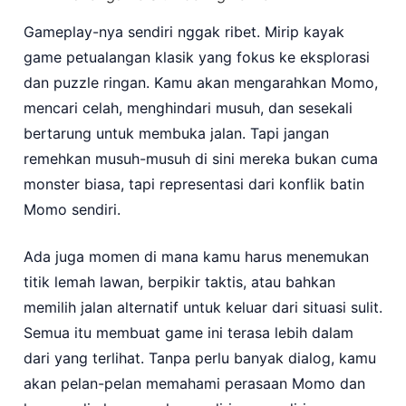
Gameplay-nya sendiri nggak ribet. Mirip kayak
game petualangan klasik yang fokus ke eksplorasi
dan puzzle ringan. Kamu akan mengarahkan Momo,
mencari celah, menghindari musuh, dan sesekali
bertarung untuk membuka jalan. Tapi jangan
remehkan musuh-musuh di sini mereka bukan cuma
monster biasa, tapi representasi dari konflik batin
Momo sendiri.
Ada juga momen di mana kamu harus menemukan
titik lemah lawan, berpikir taktis, atau bahkan
memilih jalan alternatif untuk keluar dari situasi sulit.
Semua itu membuat game ini terasa lebih dalam
dari yang terlihat. Tanpa perlu banyak dialog, kamu
akan pelan-pelan memahami perasaan Momo dan