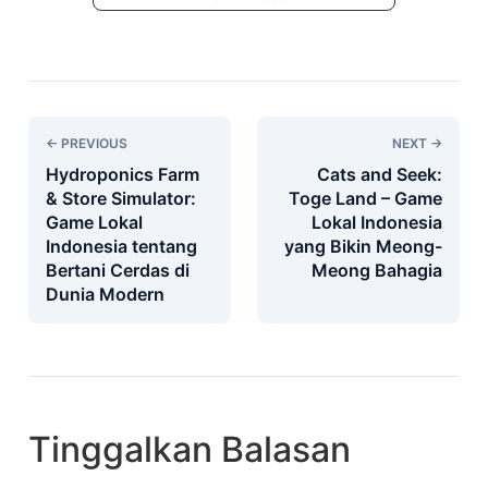
← PREVIOUS
NEXT →
Hydroponics Farm
Cats and Seek:
& Store Simulator:
Toge Land – Game
Game Lokal
Lokal Indonesia
Indonesia tentang
yang Bikin Meong-
Bertani Cerdas di
Meong Bahagia
Dunia Modern
Tinggalkan Balasan