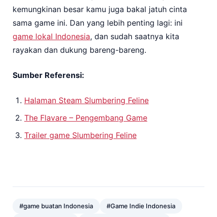
kemungkinan besar kamu juga bakal jatuh cinta
sama game ini. Dan yang lebih penting lagi: ini
game lokal Indonesia
, dan sudah saatnya kita
rayakan dan dukung bareng-bareng.
Sumber Referensi:
Halaman Steam Slumbering Feline
The Flavare – Pengembang Game
Trailer game Slumbering Feline
#game buatan Indonesia
#Game Indie Indonesia