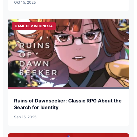
Okt 15, 2025
GAME DEV INDONESIA
Ruins of Dawnseeker: Classic RPG About the
Search for Identity
Sep 15, 2025