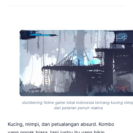
slumbering feline game lokal indonesia tentang kucing mimp
dan pelarian penuh makna
Kucing, mimpi, dan petualangan absurd. Kombo
yang nggak biasa, tapi justru itu yang bikin