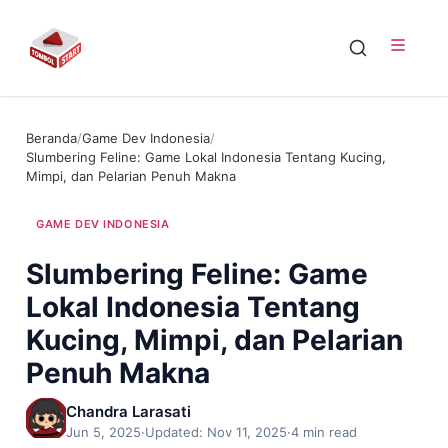
Beranda
/
Game Dev Indonesia
/
Slumbering Feline: Game Lokal Indonesia Tentang Kucing,
Mimpi, dan Pelarian Penuh Makna
GAME DEV INDONESIA
Slumbering Feline: Game
Lokal Indonesia Tentang
Kucing, Mimpi, dan Pelarian
Penuh Makna
Chandra Larasati
Jun 5, 2025
·
Updated: Nov 11, 2025
·
4 min read