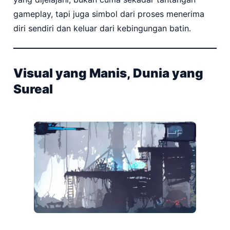
gameplay, tapi juga simbol dari proses menerima
diri sendiri dan keluar dari kebingungan batin.
Visual yang Manis, Dunia yang
Sureal