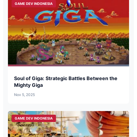
GAME DEV INDONESIA
Soul of Giga: Strategic Battles Between the
Mighty Giga
Nov 5, 2025
GAME DEV INDONESIA