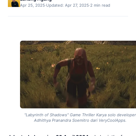
Apr 25, 2025
·
Updated: Apr 27, 2025
·
2 min read
"Labyrinth of Shadows" Game Thriller Karya solo developer
Adhithya Pranandra Soemitro dari VeryCoolApps.