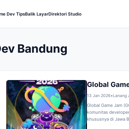
me Dev Tips
Balik Layar
Direktori Studio
ev Bandung
Global Gam
13 Jan 2026
•
Lanang
Global Game Jam (G
komunitas developer
khususnya di Jawa B
pembuatan game. Ini