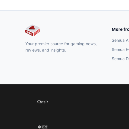
More fr
Semua Ar
Your premier source for gaming news,
Semua E
reviews, and insights.
Semua Di