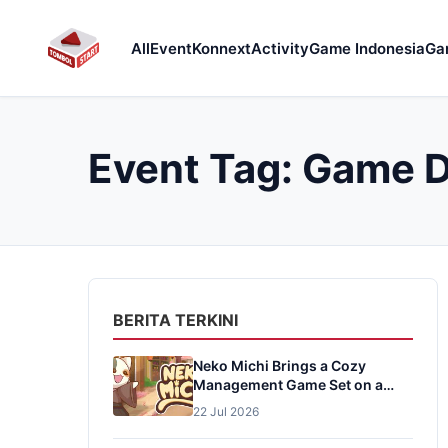
All
Event
Konnext
Activity
Game Indonesia
Ga
Event Tag:
Game D
BERITA TERKINI
Neko Michi Brings a Cozy
Management Game Set on a
Meiji-Era Cat Street
22 Jul 2026