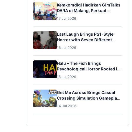
Kemkomdigi Hadirkan GimTalks
DARA di Malang, Perkuat
Pengasuhan Digital dan
17 Jul 2026
Pencegahan Adiksi Gim pada
Anak
Last Laugh Brings PS1-Style
Horror with Seven Different
Endings
16 Jul 2026
Halu – The Fish Brings
Psychological Horror Rooted in
Obsession and Family Trauma
15 Jul 2026
Get Me Across Brings Casual
Crossing Simulation Gameplay
to Itch.io
14 Jul 2026