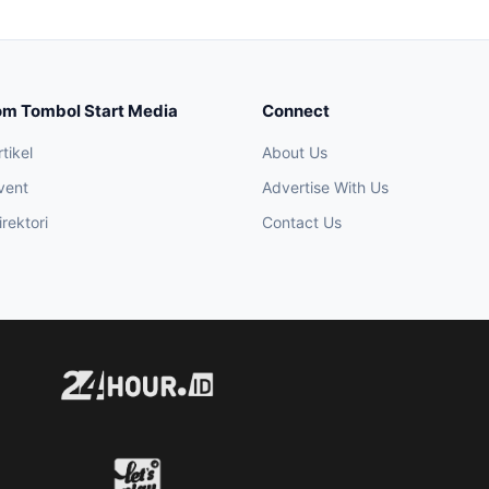
om Tombol Start Media
Connect
tikel
About Us
vent
Advertise With Us
rektori
Contact Us