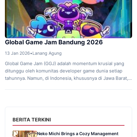
Global Game Jam Bandung 2026
13 Jan 2026
•
Lanang Agung
Global Game Jam (GGJ) adalah momentum krusial yang
ditunggu oleh komunitas developer game dunia setiap
tahunnya. Namun, di Indonesia, khususnya di Jawa Barat,
acara ini bukan hanya sekadar kompetisi pembuatan game.
Ini adalah katalisator utama bagi pertumbuhan ekonomi
digital dan penguatan kolaborasi talenta kreatif. Bersiaplah,
karena registrasi untuk Global Game Jam Bandung
2026 telah dibuka, dan […]
BERITA TERKINI
Neko Michi Brings a Cozy Management