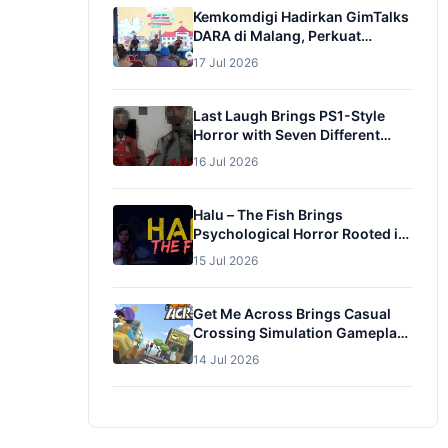
Kemkomdigi Hadirkan GimTalks
DARA di Malang, Perkuat
Pengasuhan Digital dan
17 Jul 2026
Pencegahan Adiksi Gim pada
Anak
Last Laugh Brings PS1-Style
Horror with Seven Different
Endings
16 Jul 2026
Halu – The Fish Brings
Psychological Horror Rooted in
Obsession and Family Trauma
15 Jul 2026
Get Me Across Brings Casual
Crossing Simulation Gameplay
to Itch.io
14 Jul 2026