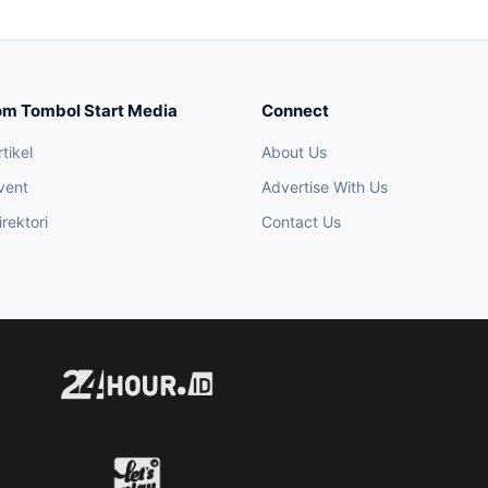
om Tombol Start Media
Connect
tikel
About Us
vent
Advertise With Us
rektori
Contact Us