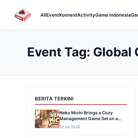
All
Event
Konnext
Activity
Game Indonesia
Ga
Event Tag:
Global
BERITA TERKINI
Neko Michi Brings a Cozy
Management Game Set on a
Meiji-Era Cat Street
22 Jul 2026