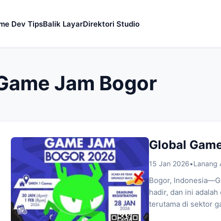
me Dev Tips
Balik Layar
Direktori Studio
 Game Jam Bogor
Global Gam
15 Jan 2026
•
Lanang
Bogor, Indonesia—G
hadir, dan ini adalah
terutama di sektor 
yang diorganisir o