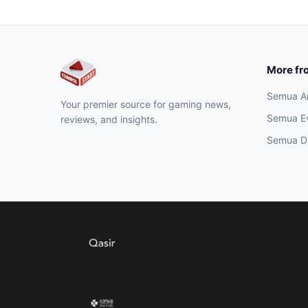
More fr
Semua Ar
Your premier source for gaming news,
Semua E
reviews, and insights.
Semua Di