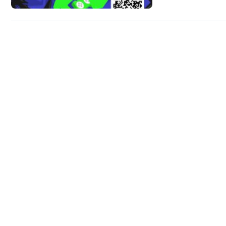
Bangun Ekraf (BEBEK
developer, designer,
dalam waktu super si