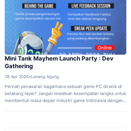
Mini Tank Mayhem Launch Party : Dev
Gathering
28 Apr 2026
•
Lanang Agung
Pernah penasaran bagaimana sebuah game PC diracik di
belakang layar? Jangan lewatkan kesempatan langka untuk
membentuk masa depan industri game Indonesia dengan
bergabung di acara interaktif ini. Informasi Pelaksanaan
Hari dan Tanggal: Kamis, 30 April 2026 Waktu: 13.00
sampai 16.00 WIB Platform: Online Agenda Utama Cerita di
Balik Layar: Ngobrol santai langsung bersama enam