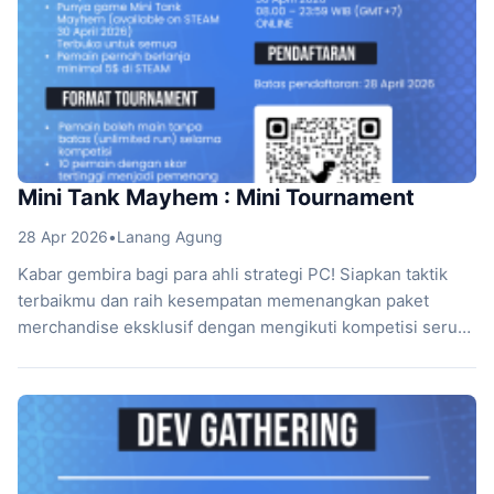
Mini Tank Mayhem : Mini Tournament
28 Apr 2026
•
Lanang Agung
Kabar gembira bagi para ahli strategi PC! Siapkan taktik
terbaikmu dan raih kesempatan memenangkan paket
merchandise eksklusif dengan mengikuti kompetisi seru
ini. Informasi Pelaksanaan Hari dan Tanggal:Kamis, 30
April 2026Waktu: 08.00 sampai 23.59 WIBPlatform: Online
Batas Pendaftaran: Hari ini, 28 April 2026 Persyaratan
Peserta: Segera lakukan pendaftaran dengan
menghubungi WhatsApp Lets Play di 085733524943 atau
[…]