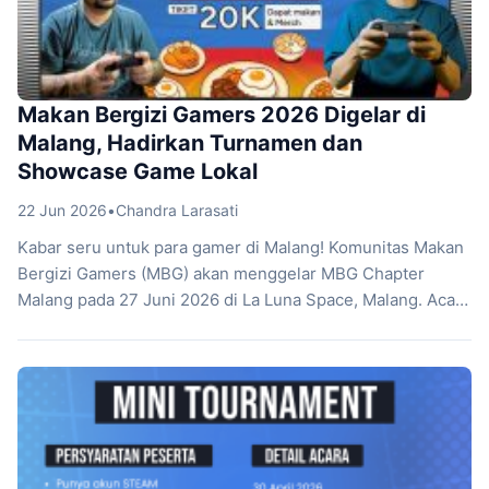
Makan Bergizi Gamers 2026 Digelar di
Malang, Hadirkan Turnamen dan
Showcase Game Lokal
22 Jun 2026
•
Chandra Larasati
Kabar seru untuk para gamer di Malang! Komunitas Makan
Bergizi Gamers (MBG) akan menggelar MBG Chapter
Malang pada 27 Juni 2026 di La Luna Space, Malang. Acara
ini menghadirkan berbagai aktivitas menarik mulai dari
talkshow, mini turnamen, playtest game lokal, hingga quiz
berhadiah dengan total hadiah jutaan rupiah. Menariknya,
pengunjung juga bisa mencoba langsung beberapa […]