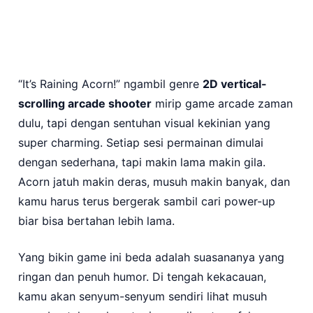
https://youtu.be/ZRvHIg-LT3o?
“It’s Raining Acorn!” ngambil genre
2D vertical-
si=St_evfsuehaBFow3
scrolling arcade shooter
mirip game arcade zaman
dulu, tapi dengan sentuhan visual kekinian yang
super charming. Setiap sesi permainan dimulai
dengan sederhana, tapi makin lama makin gila.
Acorn jatuh makin deras, musuh makin banyak, dan
kamu harus terus bergerak sambil cari power-up
biar bisa bertahan lebih lama.
Yang bikin game ini beda adalah suasananya yang
ringan dan penuh humor. Di tengah kekacauan,
kamu akan senyum-senyum sendiri lihat musuh